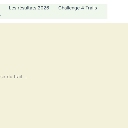
Les résultats 2026
Challenge 4 Trails
ir du trail …