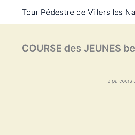
Aller
Tour Pédestre de Villers les N
au
contenu
COURSE des JEUNES ben
le parcours 