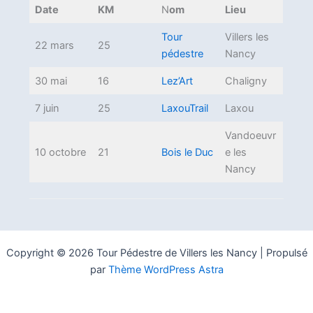
Date
KM
N
om
Lieu
Tour
Villers les
22 mars
25
pédestre
Nancy
30 mai
16
Lez’Art
Chaligny
7 juin
25
LaxouTrail
Laxou
Vandoeuvr
10 octobre
21
Bois le Duc
e les
Nancy
Copyright © 2026 Tour Pédestre de Villers les Nancy | Propulsé
par
Thème WordPress Astra