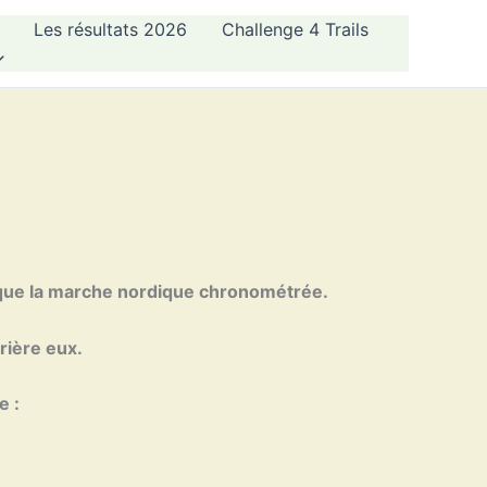
Les résultats 2026
Challenge 4 Trails
 que la marche nordique chronométrée.
rière eux.
e :