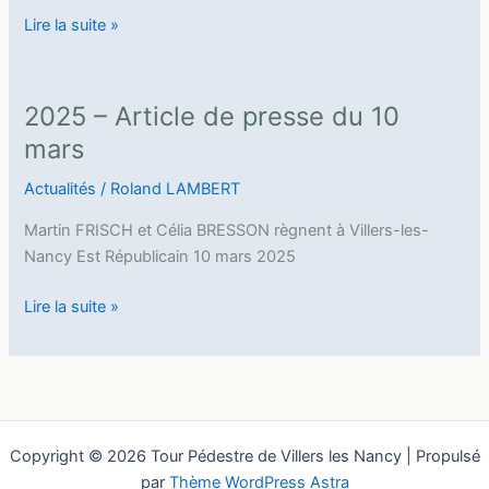
2025
Lire la suite »
–
Article
de
2025 – Article de presse du 10
presse
mars
du
13
Actualités
/
Roland LAMBERT
mars
Martin FRISCH et Célia BRESSON règnent à Villers-les-
Nancy Est Républicain 10 mars 2025
2025
Lire la suite »
–
Article
de
presse
du
Copyright © 2026 Tour Pédestre de Villers les Nancy | Propulsé
10
par
Thème WordPress Astra
mars